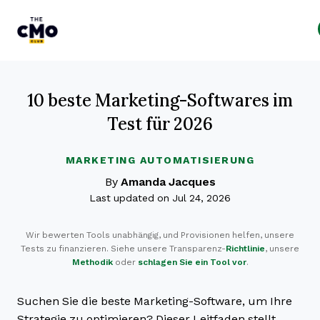
The CMO
Skip to main content
10 beste Marketing-Softwares im
Test für 2026
MARKETING AUTOMATISIERUNG
By
Amanda Jacques
Last updated on Jul 24, 2026
Wir bewerten Tools unabhängig, und Provisionen helfen, unsere
Tests zu finanzieren. Siehe unsere Transparenz-
Richtlinie
, unsere
Methodik
oder
schlagen Sie ein Tool vor
.
Suchen Sie die beste Marketing-Software, um Ihre
Strategie zu optimieren? Dieser Leitfaden stellt