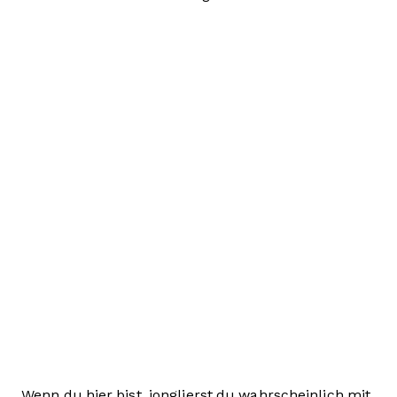
Wenn du hier bist, jonglierst du wahrscheinlich mit