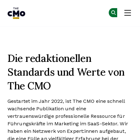
The CMO
Co
Co
Skip to main content
Die redaktionellen Werte und
Die redaktionellen
Standards und Werte von
The CMO
Gestartet im Jahr 2022, ist The CMO eine schnell
wachsende Publikation und eine
vertrauenswürdige professionelle Ressource für
Führungskräfte im Marketing im SaaS-Sektor. Wir
haben ein Netzwerk von Expert:innen aufgebaut,
die eine Fülle an vielfältiger Erfahrung bei der