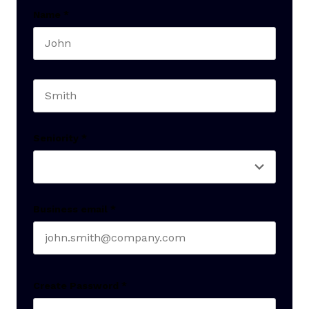
Name
*
First name
Last name
Seniority
*
Business email
*
Create Password
*