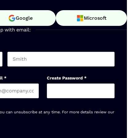
Google
Microsoft
up with email:
Last name
il
*
Create Password
*
You can unsubscribe at any time. For more details review our