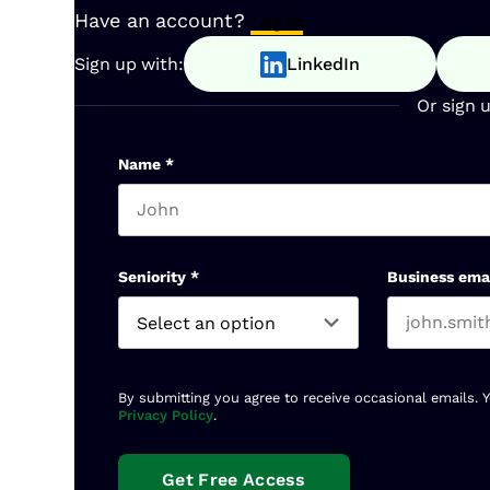
Have an account?
Log In
Sign up with:
LinkedIn
Or sign 
Name
*
First name
Seniority
*
Business ema
By submitting you agree to receive occasional emails. 
Privacy Policy
.