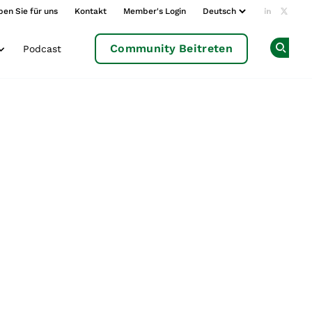
ben Sie für uns
Kontakt
Member's Login
Add us o
Follow
Community Beitreten
Podcast
Op