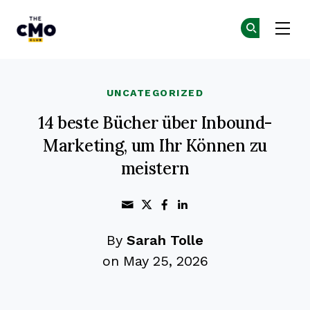
The CMO
Co
Co
Skip to main content
UNCATEGORIZED
14 beste Bücher über Inbound-
Marketing, um Ihr Können zu
meistern
Share through Email
Print this page
Share on Twitter
Share on Facebook
Share on Linked
By
Sarah Tolle
on May 25, 2026