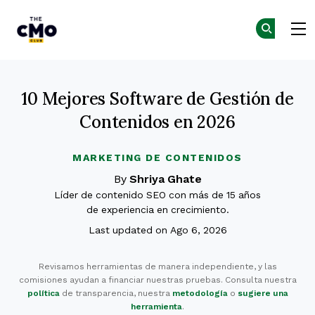
The CMO
Skip to main content
10 Mejores Software de Gestión de
Contenidos en 2026
MARKETING DE CONTENIDOS
By
Shriya Ghate
Líder de contenido SEO con más de 15 años
de experiencia en crecimiento.
Last updated on Ago 6, 2026
Revisamos herramientas de manera independiente, y las
comisiones ayudan a financiar nuestras pruebas. Consulta nuestra
política
de transparencia, nuestra
metodología
o
sugiere una
herramienta
.