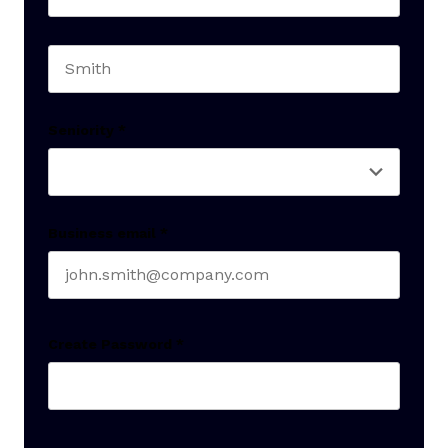
First name
Last name
Seniority
*
Business email
*
Create Password
*