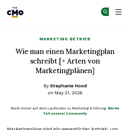
The CMO
Co
Co
Skip to main content
MARKETING BETRIEB
Wie man einen Marketingplan
schreibt [+ Arten von
Marketingplänen]
By
Stephanie Hood
on May 21, 2026
Bleib immer auf dem Laufenden zu Marketing & Führung.
Werde
Teil unserer Community
Marketingpläne sind ein wesentlicher Antrieb, um