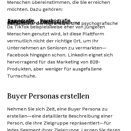
Menschen übereinstimmen, die Sie erreichen
möchten. Dazu gehören:
Demografie
Psychografie
Geschlecht
Werte
Alter
Ziele
Einkommen
Einstellungen
Familienstand
Glaubenssysteme
Beispiele für demografische und psychografische Merkmale
Da TikTok beispielsweise eher von jüngeren
Menschen genutzt wird, ist diese Plattform
vermutlich nicht der richtige Ort, um Ihr
Unternehmen an Senioren zu vermarkten—
Facebook hingegen schon. LinkedIn eignet sich
hervorragend für das Marketing von B2B-
Produkten, aber weniger für ausgefallene
Turnschuhe.
Buyer Personas erstellen
Nehmen Sie sich Zeit, eine Buyer Persona zu
erstellen—eine detaillierte Beschreibung einer
Person, die Ihre Zielgruppe repräsentiert—für
jedes Segment Ihrer Zielgruppe. Lernen Sie deren