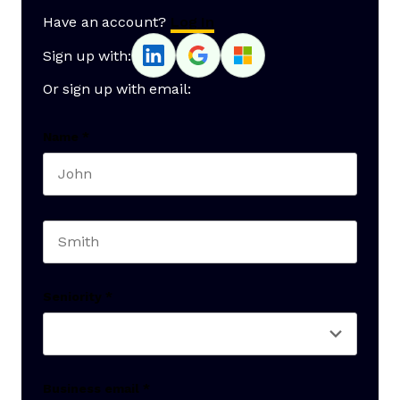
Have an account?
Log In
Sign up with:
Or sign up with email:
Name
*
First name
Last name
Seniority
*
Business email
*