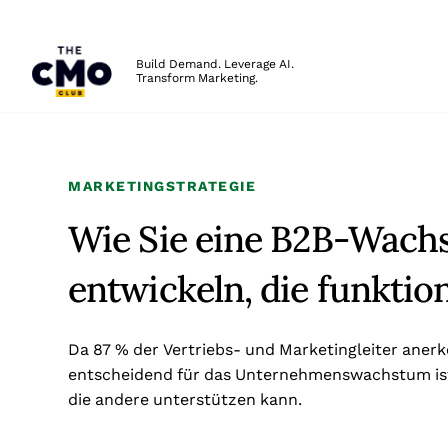
The CMO
Build Demand. Leverage AI.
Transform Marketing.
Skip to main content
MARKETINGSTRATEGIE
Wie Sie eine B2B-Wach
entwickeln, die funktion
Da 87 % der Vertriebs- und Marketingleiter ane
entscheidend für das Unternehmenswachstum ist, i
die andere unterstützen kann.