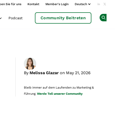
ben Sie für uns
Kontakt
Member's Login
Add us o
Follow
Community Beitreten
Podcast
Op
By
Melissa Glazar
on May 21, 2026
Bleib immer auf dem Laufenden zu Marketing &
Führung.
Werde Teil unserer Community