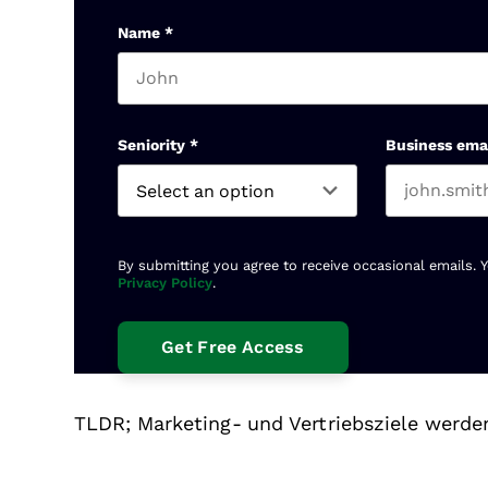
Name
*
First name
Seniority
*
Business ema
By submitting you agree to receive occasional emails. 
Privacy Policy
.
TLDR; Marketing- und Vertriebsziele werden