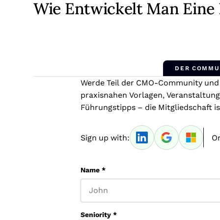
Wie Entwickelt Man Eine
DER COMMU
Werde Teil der CMO-Community und e
praxisnahen Vorlagen, Veranstaltung
Führungstipps – die Mitgliedschaft is
Sign up with:
Or
Name
*
First name
Seniority
*