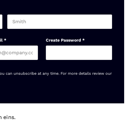
Last name
il
*
Create Password
*
You can unsubscribe at any time. For more details review our
 eins.