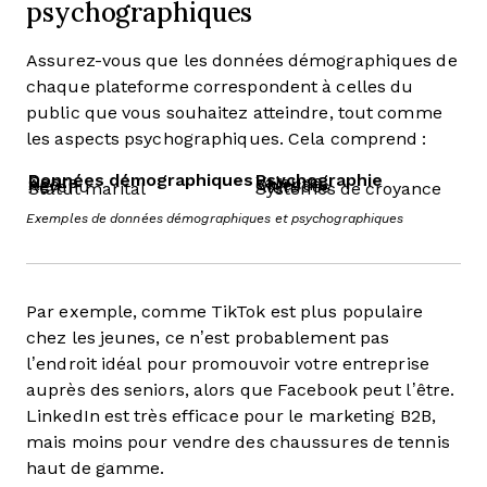
psychographiques
Assurez-vous que les données démographiques de
chaque plateforme correspondent à celles du
public que vous souhaitez atteindre, tout comme
les aspects psychographiques. Cela comprend :
Données démographiques
Psychographie
Genre
Valeurs
Âge
Objectifs
Revenu
Attitudes
Statut marital
Systèmes de croyance
Exemples de données démographiques et psychographiques
Par exemple, comme TikTok est plus populaire
chez les jeunes, ce n’est probablement pas
l’endroit idéal pour promouvoir votre entreprise
auprès des seniors, alors que Facebook peut l’être.
LinkedIn est très efficace pour le marketing B2B,
mais moins pour vendre des chaussures de tennis
haut de gamme.