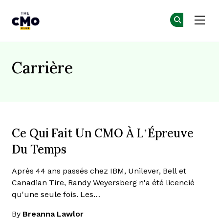
The CMO
Re
Re
Skip to main content
Carrière
Ce Qui Fait Un CMO À L’Épreuve
Du Temps
Après 44 ans passés chez IBM, Unilever, Bell et
Canadian Tire, Randy Weyersberg n'a été licencié
qu'une seule fois. Les…
By
Breanna Lawlor