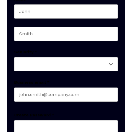
First name
Last name
Seniority
*
Business email
*
Create Password
*