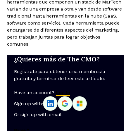
herramientas que componen un stack de MarTech
varían de una empresa a otra y van desde software
tradicional hasta herramientas en la nube (SaaS,
software como servicio). Cada herramienta puede
encargarse de diferentes aspectos del marketing,
pero trabajan juntas para lograr objetivos
comunes.
¿Quieres más de The CMO?
Regístrate para obtener una membresía
gratuita y terminar de leer este artículo:
Have an account?
Log In
Sign up with:
Or sign up with email:
Name
*