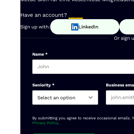
Have an account?
Log In
Sign up with:
LinkedIn
Or sign 
Name
*
First name
Seniority
*
Business ema
By submitting you agree to receive occasional emails. 
Privacy Policy
.