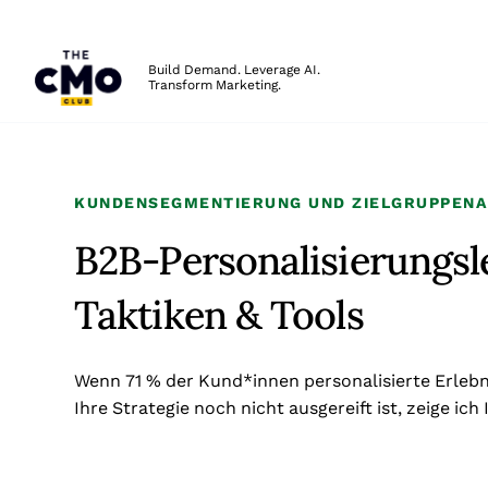
The CMO
Build Demand. Leverage AI.
Transform Marketing.
Skip to main content
KUNDENSEGMENTIERUNG UND ZIELGRUPPEN
B2B-Personalisierungsle
Taktiken & Tools
Wenn 71 % der Kund*innen personalisierte Erlebn
Ihre Strategie noch nicht ausgereift ist, zeige ic