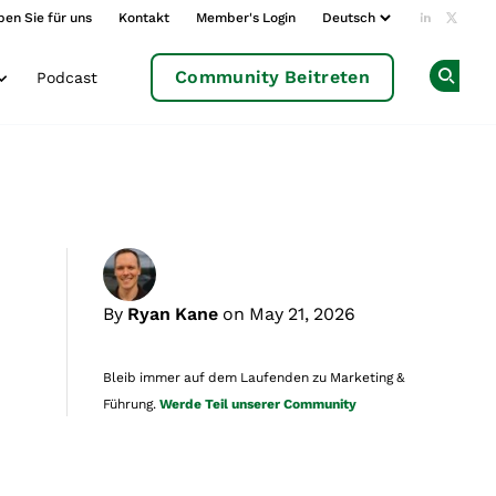
ben Sie für uns
Kontakt
Member's Login
Add us o
Follow
Community Beitreten
Podcast
Op
By
Ryan Kane
on May 21, 2026
Bleib immer auf dem Laufenden zu Marketing &
Führung.
Werde Teil unserer Community