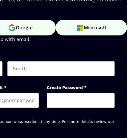
Google
Microsoft
up with email:
Last name
il
*
Create Password
*
You can unsubscribe at any time. For more details review our