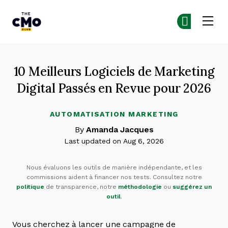
The CMO
Re
Re
Skip to main content
10 Meilleurs Logiciels de Marketing
Digital Passés en Revue pour 2026
AUTOMATISATION MARKETING
By
Amanda Jacques
Last updated on Aug 6, 2026
Nous évaluons les outils de manière indépendante, et les
commissions aident à financer nos tests. Consultez notre
politique
de transparence, notre
méthodologie
ou
suggérez un
outil
.
Vous cherchez à lancer une campagne de