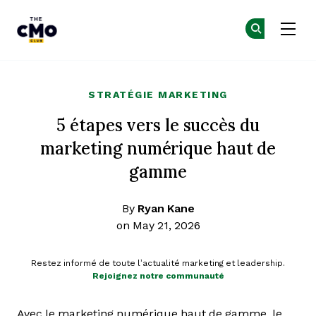
The CMO
Re
Re
Skip to main content
STRATÉGIE MARKETING
5 étapes vers le succès du
marketing numérique haut de
gamme
By
Ryan Kane
on May 21, 2026
Restez informé de toute l’actualité marketing et leadership.
Rejoignez notre communauté
Avec le marketing numérique haut de gamme, le