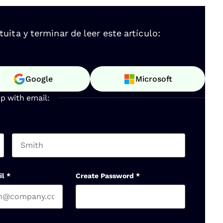
ita y terminar de leer este artículo:
Google
Microsoft
up with email:
Last name
il
*
Create Password
*