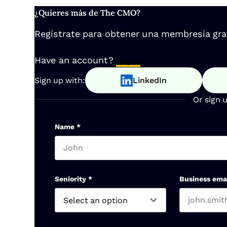
¿Quieres más de The CMO?
Regístrate para obtener una membresía gratu
Have an account?
Log In
Sign up with:
LinkedIn
Or sign 
Name
*
First name
Seniority
*
Business ema