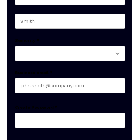
First name
Last name
Seniority
*
Business email
*
Create Password
*