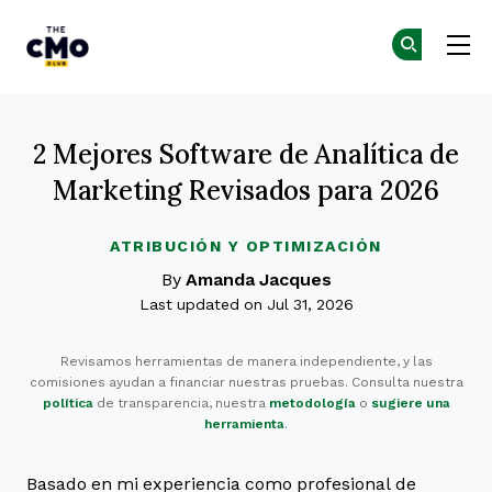
The CMO
Ú
Ú
Skip to main content
2 Mejores Software de Analítica de
Marketing Revisados para 2026
ATRIBUCIÓN Y OPTIMIZACIÓN
By
Amanda Jacques
Last updated on Jul 31, 2026
Revisamos herramientas de manera independiente, y las
comisiones ayudan a financiar nuestras pruebas. Consulta nuestra
política
de transparencia, nuestra
metodología
o
sugiere una
herramienta
.
Basado en mi experiencia como profesional de