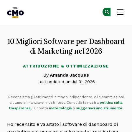
The CMO
Un
Un
Skip to main content
10 Migliori Software per Dashboard
di Marketing nel 2026
ATTRIBUZIONE & OTTIMIZZAZIONE
By
Amanda Jacques
Last updated on Jul 31, 2026
Recensiamo gli strumenti in modo indipendente, e le commissioni
aiutano a finanziare i nostri test. Consulta la nostra
politica sulla
trasparenza
, la nostra
metodologia
o
suggerisci uno strumento
.
Ho recensito e valutato i software di dashboard di
marketing più popolari e selezionato i migliori per