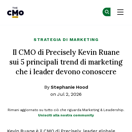
The CMO
Un
Un
Skip to main content
STRATEGIA DI MARKETING
Il CMO di Precisely Kevin Ruane
sui 5 principali trend di marketing
che i leader devono conoscere
By
Stephanie Hood
on Jul 2, 2026
Rimani aggiornato su tutto ciò che riguarda Marketing & Leadership.
Unisciti alla nostra community
Kevin Ruane è il CMO di Precisely, leader globale