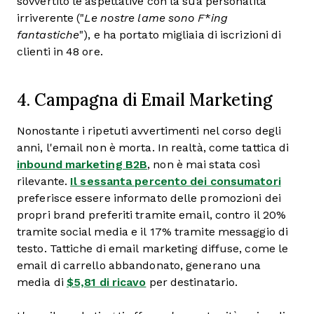
sovvertito le aspettative con la sua personalità
irriverente ("
Le nostre lame sono F
*
ing
fantastiche
"), e ha portato migliaia di iscrizioni di
clienti in 48 ore.
4. Campagna di Email Marketing
Nonostante i ripetuti avvertimenti nel corso degli
anni, l'email non è morta. In realtà, come tattica di
inbound marketing B2B
, non è mai stata così
rilevante.
Il sessanta percento dei consumatori
preferisce essere informato delle promozioni dei
propri brand preferiti tramite email, contro il 20%
tramite social media e il 17% tramite messaggio di
testo. Tattiche di email marketing diffuse, come le
email di carrello abbandonato, generano una
media di
$5,81 di ricavo
per destinatario.