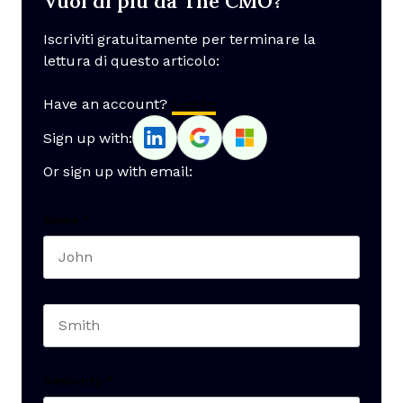
Vuoi di più da The CMO?
Iscriviti gratuitamente per terminare la
lettura di questo articolo:
Have an account?
Log In
Sign up with:
Or sign up with email:
Name
*
First name
Last name
Seniority
*