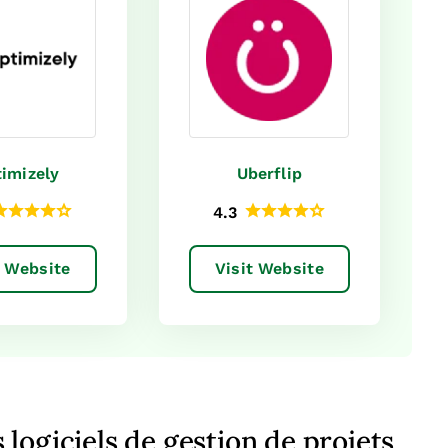
imizely
Uberflip
4.3
t Website
Visit Website
s logiciels de gestion de projets