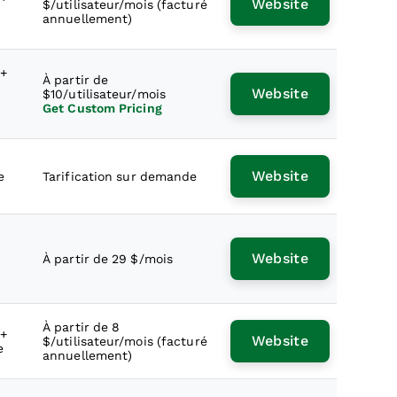
Website
$/utilisateur/mois (facturé
e
annuellement)
 +
À partir de
Website
$10/utilisateur/mois
Get Custom Pricing
Website
e
Tarification sur demande
Website
À partir de 29 $/mois
À partir de 8
 +
Website
$/utilisateur/mois (facturé
e
annuellement)