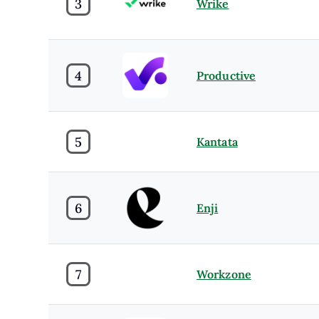
3
Wrike
4
Productive
5
Kantata
6
Enji
7
Workzone