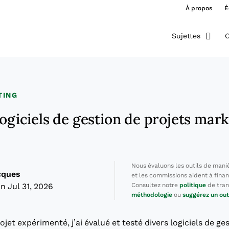
À propos
É
Sujettes
O
TING
logiciels de gestion de projets mar
Nous évaluons les outils de mani
cques
et les commissions aident à finan
Consultez notre
politique
de tran
n Jul 31, 2026
méthodologie
ou
suggérez un out
jet expérimenté, j’ai évalué et testé divers logiciels de ge