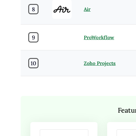
8
Air
9
ProWorkflow
10
Zoho Projects
Featu