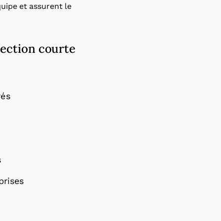
quipe et assurent le
lection courte
rés
s
prises