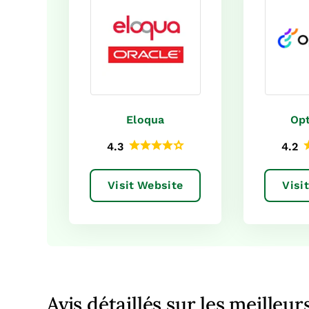
Eloqua
Opt
4.3
4.2
Visit Website
Visi
Avis détaillés sur les meilleur