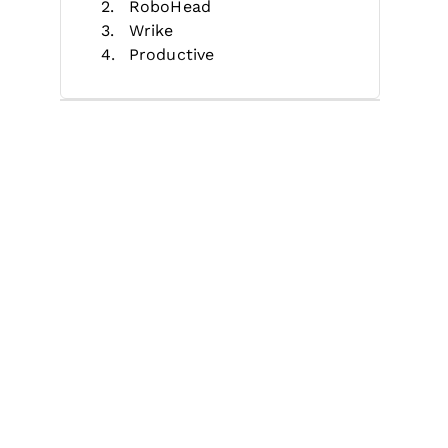
RoboHead
Wrike
Productive
Kantata
Enji
Workzone
Air
ProWorkflow
Zoho Projects
Autres logiciels de gestion de
projets marketing
Avis associés
Critères de sélection
Comment choisir
Tendances
Qu'est-ce qu'un logiciel de
gestion de projets marketing ?
Fonctionnalités
Avantages