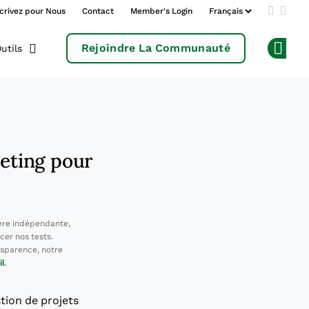
crivez pour Nous
Contact
Member's Login
Add us 
Follo
Rejoindre La Communauté
utils
Op
keting pour
ère indépendante,
cer nos tests.
sparence, notre
il
.
stion de projets