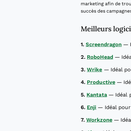
marketing afin de trou
succès des campagnes
Meilleurs logic
1.
Screendragon
—
2.
RoboHead
—
Idé
3.
Wrike
—
Idéal p
4.
Productive
—
Id
5.
Kantata
—
Idéal 
6.
Enji
—
Idéal pour
7.
Workzone
—
Idéa