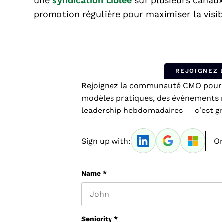
une
syndication ciblée
sur plusieurs canaux 
promotion régulière pour maximiser la visibi
REJOIGNEZ
Rejoignez la communauté CMO pour a
modèles pratiques, des événements 
leadership hebdomadaires — c’est gra
Sign up with:
Or
Name
*
First name
Seniority
*