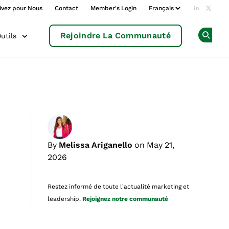
ivez pour Nous
Contact
Member's Login
Add us o
Follow
Rejoindre La Communauté
utils
Op
By
Melissa Ariganello
on May 21,
2026
Restez informé de toute l’actualité marketing et
leadership.
Rejoignez notre communauté