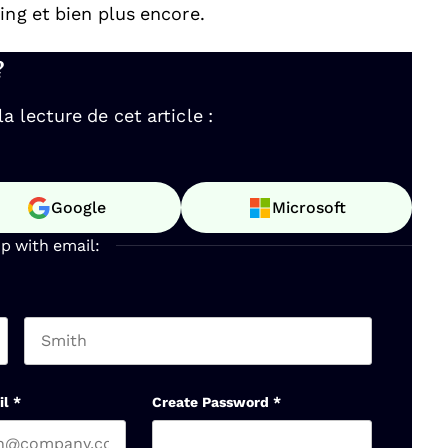
ing et bien plus encore.
?
 lecture de cet article :
Google
Microsoft
up with email:
Last name
il
*
Create Password
*