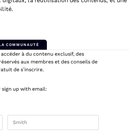
digitaux, la réutilisation des contenus, et une
lité.
 LA COMMUNAUTÉ
ccéder à du contenu exclusif, des
réservés aux membres et des conseils de
tuit de s’inscrire.
 sign up with email:
Last name