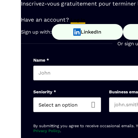
Inscrivez-vous gratuitement pour terminer la
Have an account?
Log In
Sign up with:
LinkedIn
Or sign 
Name
*
First name
Seniority
*
Business ema
By submitting you agree to receive occasional emails. 
Privacy Policy
.