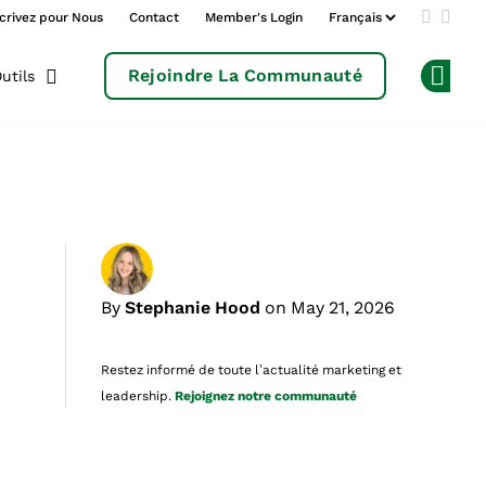
crivez pour Nous
Contact
Member's Login
Add us 
Follo
Rejoindre La Communauté
utils
Op
By
Stephanie Hood
on May 21, 2026
Restez informé de toute l’actualité marketing et
leadership.
Rejoignez notre communauté