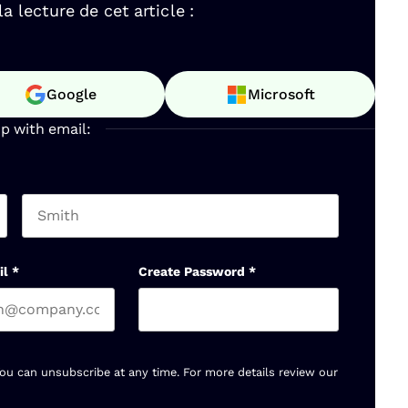
 lecture de cet article :
Google
Microsoft
up with email:
Last name
il
*
Create Password
*
You can unsubscribe at any time. For more details review our