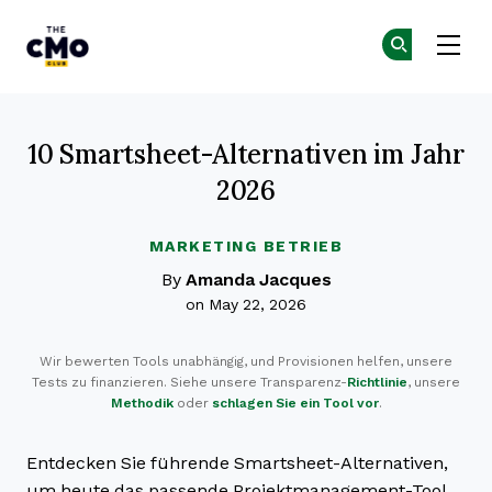
The CMO
Co
Co
Skip to main content
10 Smartsheet-Alternativen im Jahr
2026
MARKETING BETRIEB
By
Amanda Jacques
on May 22, 2026
Wir bewerten Tools unabhängig, und Provisionen helfen, unsere
Tests zu finanzieren. Siehe unsere Transparenz-
Richtlinie
, unsere
Methodik
oder
schlagen Sie ein Tool vor
.
Entdecken Sie führende Smartsheet-Alternativen,
um heute das passende Projektmanagement-Tool