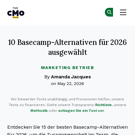
The CMO
Co
Co
Skip to main content
10 Basecamp-Alternativen für 2026
ausgewählt
MARKETING BETRIEB
By
Amanda Jacques
on May 22, 2026
Wir bewerten Tools unabhängig, und Provisionen helfen, unsere
Tests zu finanzieren. Siehe unsere Transparenz-
Richtlinie
, unsere
Methodik
oder
schlagen Sie ein Tool vor
.
Entdecken Sie 15 der besten Basecamp-Alternativen
für 2026, um die Zusammenarbeit im Team, die