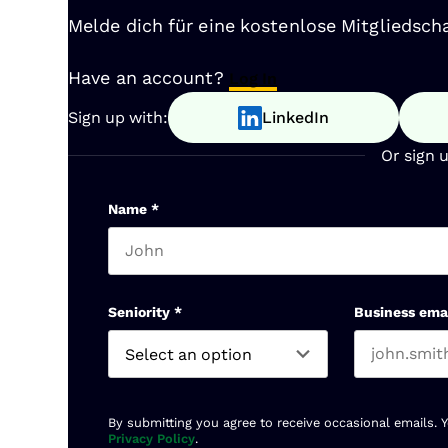
Melde dich für eine kostenlose Mitgliedscha
Have an account?
Log In
Sign up with:
LinkedIn
Or sign 
Name
*
First name
Seniority
*
Business ema
By submitting you agree to receive occasional emails. 
Privacy Policy
.