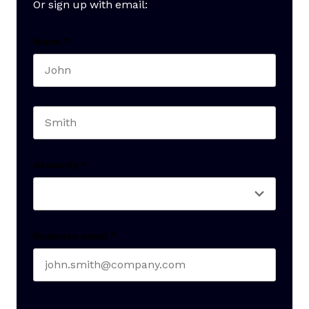
Or sign up with email:
Name
*
First name
Last name
Seniority
*
Business email
*