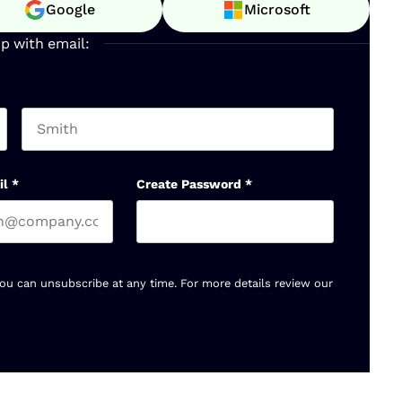
Google
Microsoft
up with email:
Last name
il
*
Create Password
*
You can unsubscribe at any time. For more details review our