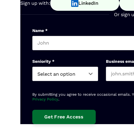
Sign up with:
LinkedIn
Or sign 
Name
*
First name
Seniority
*
Business ema
By submitting you agree to receive occasional emails. 
Privacy Policy
.