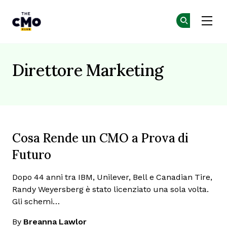
The CMO
Un
Un
Skip to main content
Direttore Marketing
Cosa Rende un CMO a Prova di
Futuro
Dopo 44 anni tra IBM, Unilever, Bell e Canadian Tire,
Randy Weyersberg è stato licenziato una sola volta.
Gli schemi…
By
Breanna Lawlor