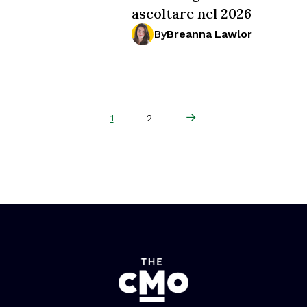
ascoltare nel 2026
By
Breanna Lawlor
Next Page
1
2