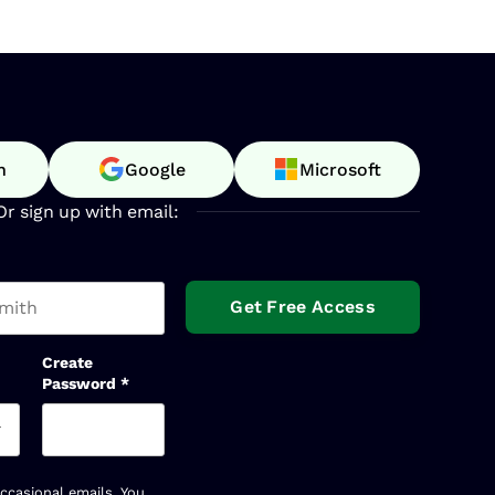
n
Google
Microsoft
Or sign up with email:
t name
Create
Password
*
occasional emails. You