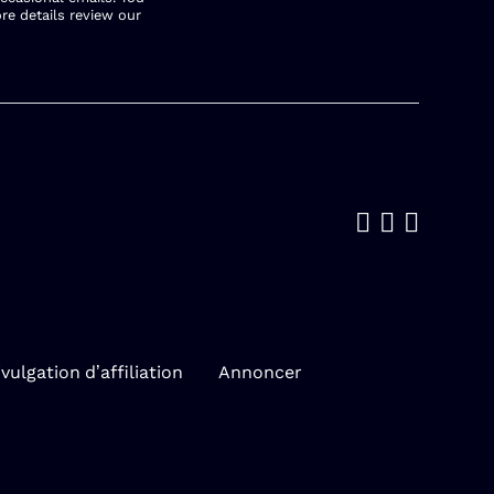
re details review our
Like us on
Follow u
Add us
vulgation d’affiliation
Annoncer