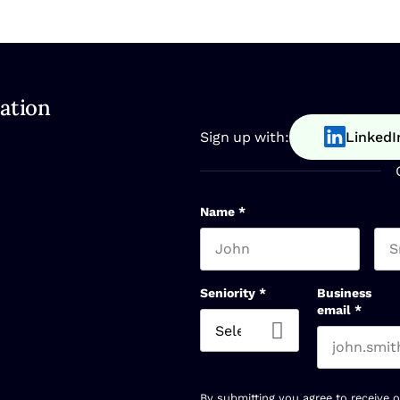
ation
Sign up with:
LinkedI
Name
*
First name
Las
Seniority
*
Business
email
*
By submitting you agree to receive 