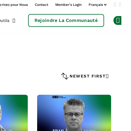
crivez pour Nous
Contact
Member's Login
Add us 
Follo
Rejoindre La Communauté
utils
Op
NEWEST FIRST