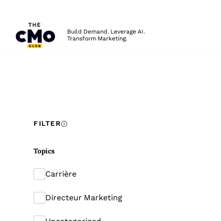
The CMO
Build Demand. Leverage AI.
Transform Marketing.
Skip to main content
FILTER
Topics
Carrière
Directeur Marketing