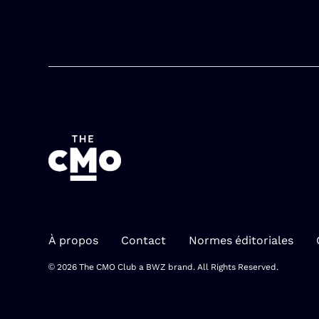
À propos
Contact
Normes éditoriales
Opens new window
© 2026 The CMO Club a
BWZ
brand. All Rights Reserved.