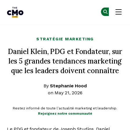
The CMO
Re
Re
Skip to main content
STRATÉGIE MARKETING
Daniel Klein, PDG et Fondateur, sur
les 5 grandes tendances marketing
que les leaders doivent connaître
By
Stephanie Hood
on May 21, 2026
Restez informé de toute l’actualité marketing et leadership.
Rejoignez notre communauté
Le PDG et fondateur de Joseph Studios, Daniel