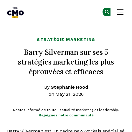
The CMO
Re
Re
Skip to main content
STRATÉGIE MARKETING
Barry Silverman sur ses 5
stratégies marketing les plus
éprouvées et efficaces
By
Stephanie Hood
on May 21, 2026
Restez informé de toute l’actualité marketing et leadership.
Rejoignez notre communauté
Barry Silverman est un cadre new-yorkais spécialisé