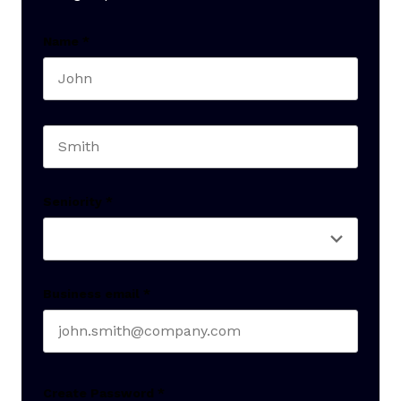
Name
*
First name
Last name
Seniority
*
Business email
*
Create Password
*