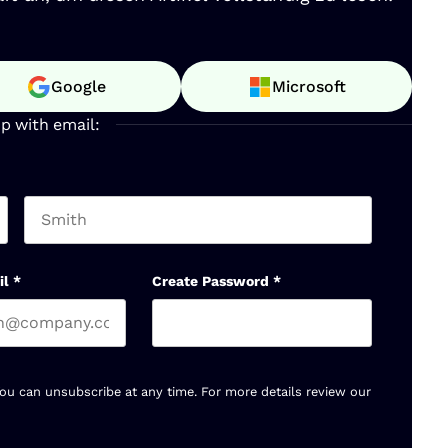
Google
Microsoft
up with email:
Last name
il
*
Create Password
*
You can unsubscribe at any time. For more details review our