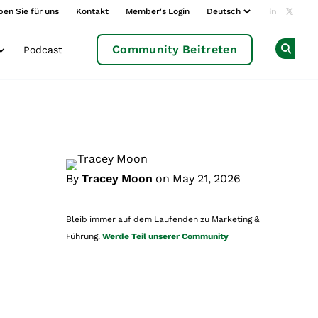
ben Sie für uns
Kontakt
Member's Login
Add us o
Follow
Community Beitreten
Podcast
Op
By
Tracey Moon
on May 21, 2026
Bleib immer auf dem Laufenden zu Marketing &
Führung.
Werde Teil unserer Community