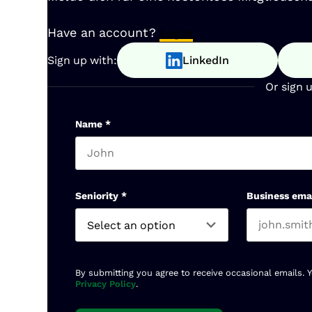
Have an account?
Log In
Sign up with:
LinkedIn
Or sign 
Name
*
First name
Seniority
*
Business ema
By submitting you agree to receive occasional emails. 
Privacy Policy
.