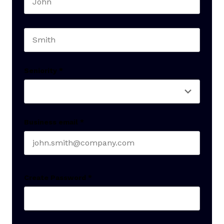
First name
Last name
Seniority
*
Business email
*
Create Password
*