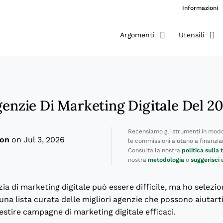
Informazioni
Argomenti
Utensili
genzie Di Marketing Digitale Del 2
Recensiamo gli strumenti in modo
ton
on Jul 3, 2026
le commissioni aiutano a finanziare
Consulta la nostra
politica sulla
nostra
metodologia
o
suggerisci
ia di marketing digitale può essere difficile, ma ho selezio
 una lista curata delle migliori agenzie che possono aiutart
gestire campagne di marketing digitale efficaci.