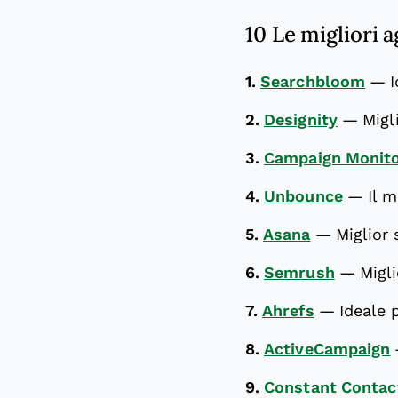
10 Le migliori 
1.
Searchbloom
—
2.
Designity
—
Migl
3.
Campaign Monit
4.
Unbounce
—
Il 
5.
Asana
—
Miglior
6.
Semrush
—
Migli
7.
Ahrefs
—
Ideale 
8.
ActiveCampaign
9.
Constant Contac