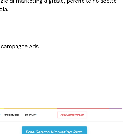
zie di marketing digitale, perché le ho scelte
zia.
 e campagne Ads