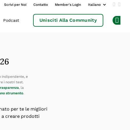
Scrivi per Noi
Contatto
Member's Login
Add us 
Follo
Unisciti Alla Community
Podcast
Op
026
 indipendente, e
 i nostri test.
 trasparenza
, la
 uno strumento
.
nato per te le migliori
i a creare prodotti