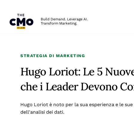
The CMO
Build Demand. Leverage AI.
Transform Marketing.
Skip to main content
STRATEGIA DI MARKETING
Hugo Loriot: Le 5 Nuov
che i Leader Devono C
Hugo Loriot è noto per la sua esperienza e le sue i
dell'analisi dei dati.