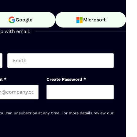
Google
Microsoft
up with email:
Last name
il
*
Create Password
*
You can unsubscribe at any time. For more details review our