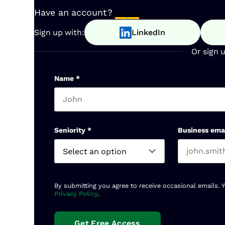
Have an account?
Log In
Sign up with:
LinkedIn
Or sign 
Name
*
First name
Seniority
*
Business ema
By submitting you agree to receive occasional emails. 
Privacy Policy
.