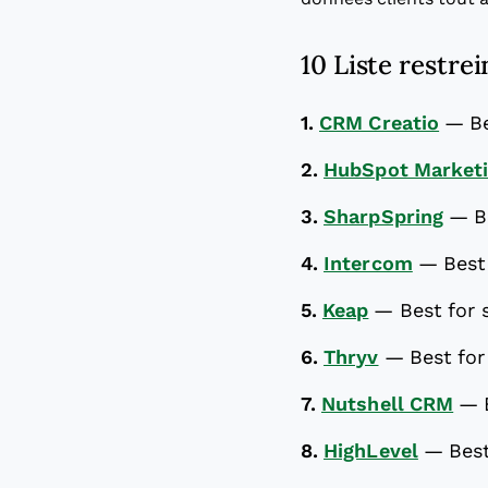
10 Liste restre
1.
CRM Creatio
—
B
2.
HubSpot Market
3.
SharpSpring
—
B
4.
Intercom
—
Best
5.
Keap
—
Best for 
6.
Thryv
—
Best fo
7.
Nutshell CRM
—
8.
HighLevel
—
Best