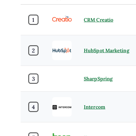
1
CRM Creatio
2
HubSpot Marketing
3
SharpSpring
4
Intercom