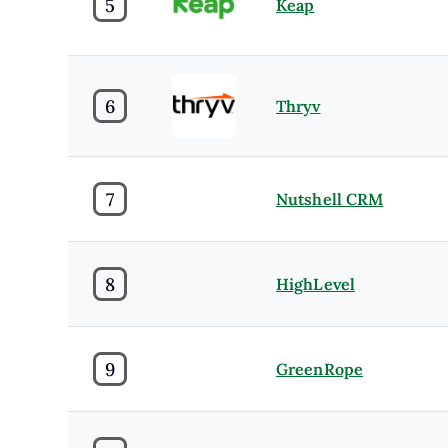
5
Keap
6
Thryv
7
Nutshell CRM
8
HighLevel
9
GreenRope