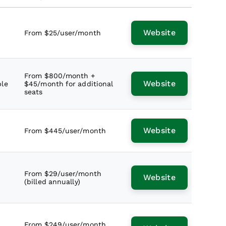
Avantages
Coût et Tarification
Website
From $25/user/month
Foire Aux Questions
Avis Supplémentaires sur les
Logiciels CRM
From $800/month +
Website
ble
$45/month for additional
seats
Website
From $445/user/month
From $29/user/month
Website
(billed annually)
From $249/user/month