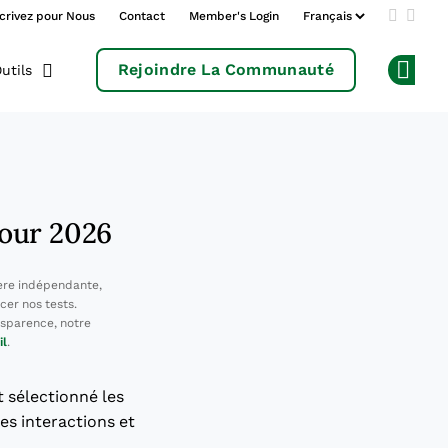
crivez pour Nous
Contact
Member's Login
Add us 
Follo
Rejoindre La Communauté
utils
Op
Pour 2026
ère indépendante,
cer nos tests.
sparence, notre
il
.
t sélectionné les
es interactions et