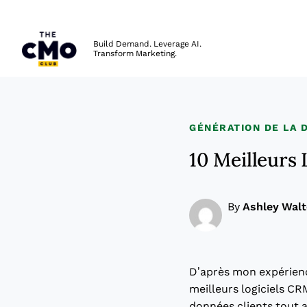
The CMO
Build Demand. Leverage AI.
Transform Marketing.
Skip to main content
GÉNÉRATION DE LA
10 Meilleurs
By
Ashley Wal
D’après mon expérience
meilleurs logiciels CR
données clients tout a