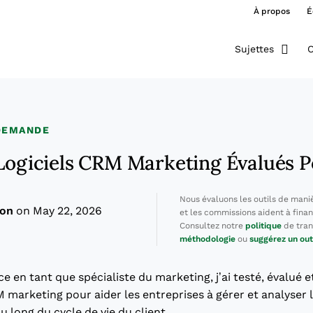
À propos
É
Sujettes
O
 DEMANDE
 Logiciels CRM Marketing Évalués 
Nous évaluons les outils de mani
ton
on May 22, 2026
et les commissions aident à finan
Consultez notre
politique
de tran
méthodologie
ou
suggérez un out
 en tant que spécialiste du marketing, j’ai testé, évalué e
M marketing pour aider les entreprises à gérer et analyser l
u long du cycle de vie du client.