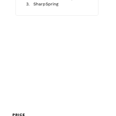
SharpSpring
Intercom
Keap
Thryv
Nutshell CRM
HighLevel
GreenRope
monday CRM
Autres Logiciels CRM Marketing
Autres Avis sur les Outils
Marketing
Critères de Sélection
Comment Choisir un Logiciel
CRM Marketing
Tendances des Logiciels CRM
Marketing
Qu'est-ce qu'un logiciel CRM
marketing ?
PRICE
Fonctionnalités