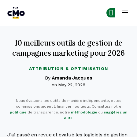
The CMO
Re
Re
Skip to main content
10 meilleurs outils de gestion de
campagnes marketing pour 2026
ATTRIBUTION & OPTIMISATION
By
Amanda Jacques
on May 22, 2026
Nous évaluons les outils de manière indépendante, et les
commissions aident à financer nos tests. Consultez notre
politique
de transparence, notre
méthodologie
ou
suggérez un
outil
.
J’ai passé en revue et évalué les logiciels de gestion