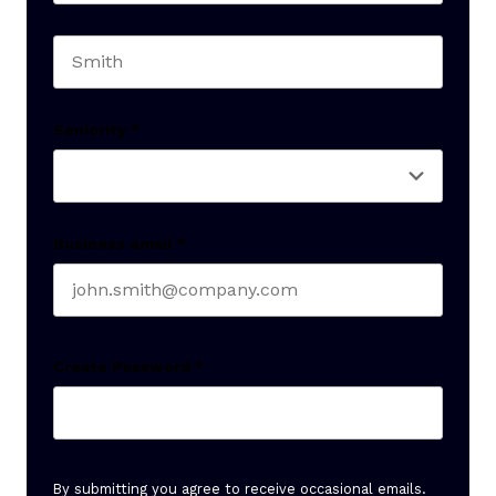
First name
Last name
Seniority
*
Business email
*
Create Password
*
By submitting you agree to receive occasional emails.