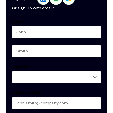
Or sign up with email:
Name
*
First name
Last name
Seniority
*
Business email
*