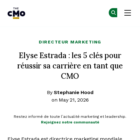
The CMO
Re
Re
Skip to main content
DIRECTEUR MARKETING
Elyse Estrada : les 5 clés pour
réussir sa carrière en tant que
CMO
By
Stephanie Hood
on May 21, 2026
Restez informé de toute l’actualité marketing et leadership.
Rejoignez notre communauté
Elyse Estrada est directrice marketing mondiale