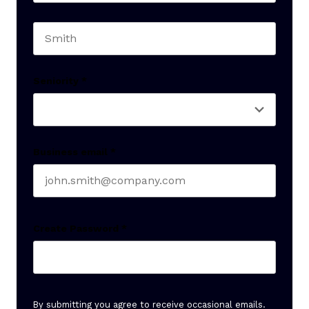
First name
Last name
Seniority
*
Business email
*
Create Password
*
By submitting you agree to receive occasional emails.