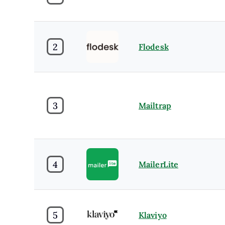
2
Flodesk
3
Mailtrap
4
MailerLite
5
Klaviyo