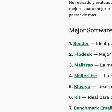
He revisado y evaluad
mejores para mejorar l
gastar de más.
Mejor Software
1.
Sender
—
Ideal p
2.
Flodesk
—
Mejor
3.
Mailtrap
—
La me
4.
MailerLite
—
La 
5.
Klaviyo
—
Ideal 
6.
Kit
—
Ideal para
7.
Benchmark Emai