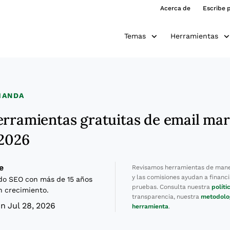
Acerca de
Escribe 
Temas
Herramientas
MANDA
erramientas gratuitas de email ma
 2026
e
Revisamos herramientas de mane
y las comisiones ayudan a financi
do SEO con más de 15 años
pruebas. Consulta nuestra
políti
n crecimiento.
transparencia, nuestra
metodolo
n Jul 28, 2026
herramienta
.