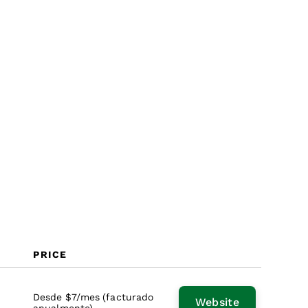
Beneficios
Costos y precios
Preguntas frecuentes
PRICE
Desde $7/mes (facturado
Website