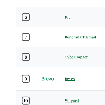
6
Kit
7
Benchmark Email
8
Cyberimpact
9
Brevo
10
Vidyard