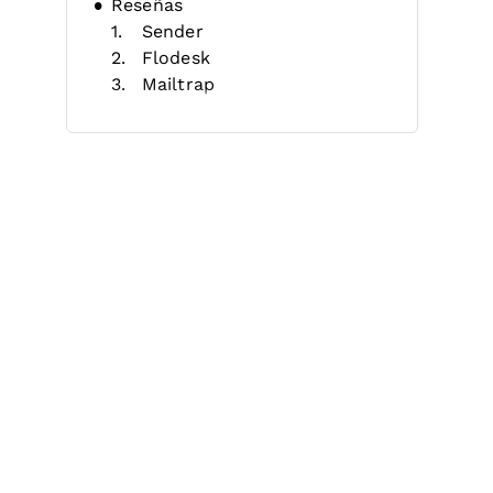
Reseñas
Sender
Flodesk
Mailtrap
MailerLite
Klaviyo
Kit
Benchmark Email
Cyberimpact
Brevo
Vidyard
Otros softwares gratuitos de
email marketing
Criterios de selección
Reseñas relacionadas
Cómo elegir
¿Qué es el software gratuito de
email marketing?
Características