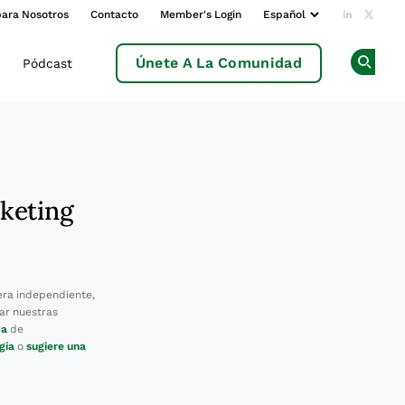
para Nosotros
Contacto
Member's Login
Add us o
Follow
Únete A La Comunidad
Pódcast
Op
rketing
ra independiente,
ar nuestras
ca
de
gía
o
sugiere una