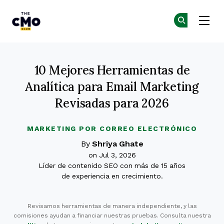
The CMO
Ún
Ún
Skip to main content
10 Mejores Herramientas de
Analítica para Email Marketing
Revisadas para 2026
MARKETING POR CORREO ELECTRÓNICO
By
Shriya Ghate
on Jul 3, 2026
Líder de contenido SEO con más de 15 años
de experiencia en crecimiento.
Revisamos herramientas de manera independiente, y las
comisiones ayudan a financiar nuestras pruebas. Consulta nuestra