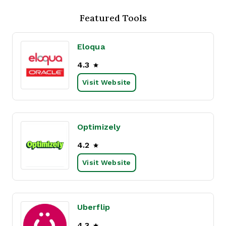
Featured Tools
Eloqua
4.3
Visit Website
Optimizely
4.2
Visit Website
Uberflip
4.3