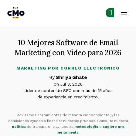
The CMO
Ún
Ún
Skip to main content
10 Mejores Software de Email
Marketing con Video para 2026
MARKETING POR CORREO ELECTRÓNICO
By
Shriya Ghate
on Jul 3, 2026
Líder de contenido SEO con más de 15 años
de experiencia en crecimiento.
Revisamos herramientas de manera independiente, y las
comisiones ayudan a financiar nuestras pruebas. Consulta nuestra
política
de transparencia, nuestra
metodología
o
sugiere una
herramienta
.