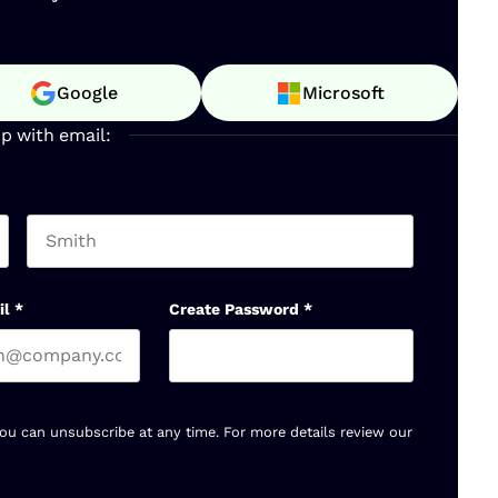
Google
Microsoft
up with email:
Last name
il
*
Create Password
*
You can unsubscribe at any time. For more details review our