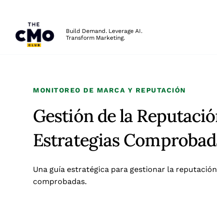
The CMO
Build Demand. Leverage AI.
Transform Marketing.
Skip to main content
MONITOREO DE MARCA Y REPUTACIÓN
Gestión de la Reputació
Estrategias Comprobad
Una guía estratégica para gestionar la reputació
comprobadas.