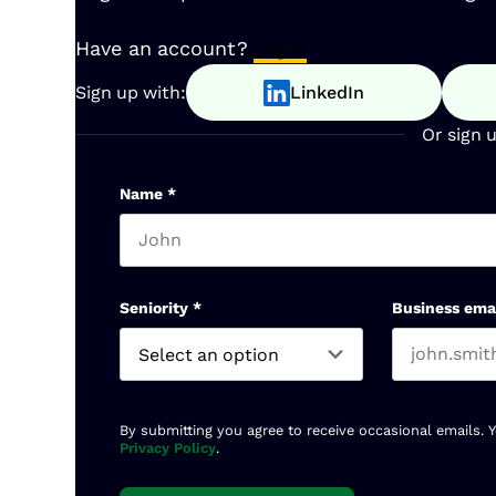
Have an account?
Log In
Sign up with:
LinkedIn
Or sign 
Name
*
First name
Seniority
*
Business ema
By submitting you agree to receive occasional emails. 
Privacy Policy
.