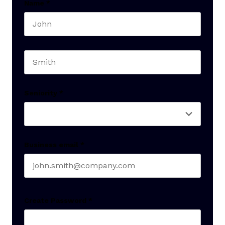
Name
*
First name
Last name
Seniority
*
Business email
*
Create Password
*