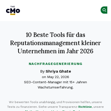
The CMO
Skip to main content
10 Beste Tools für das
Reputationsmanagement kleiner
Unternehmen im Jahr 2026
NACHFRAGEGENERIERUNG
By
Shriya Ghate
on May 22, 2026
SEO-Content-Manager mit 15+ Jahren
Wachstumserfahrung.
Wir bewerten Tools unabhängig, und Provisionen helfen, unsere
Tests zu finanzieren. Siehe unsere Transparenz-
Richtlinie
, unsere